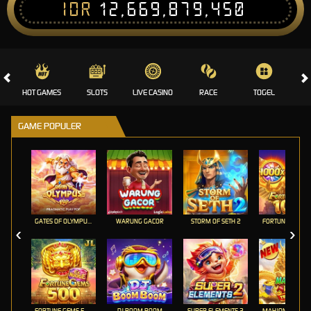
IDR
12,669,879,450
HOT GAMES
SLOTS
LIVE CASINO
RACE
TOGEL
OL
GAME POPULER
GATES OF OLYMPUS POP
WARUNG GACOR
STORM OF SETH 2
FORTUNE GEMS 500
DJ BOOM BOOM
SUPER ELEMENTS 2