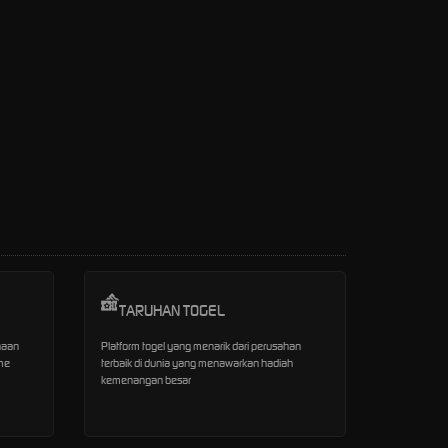
TARUHAN TOGEL
haan
Platform togel yang menarik dari perusahan
ame
terbaik di dunia yang menawarkan hadiah
kemenangan besar