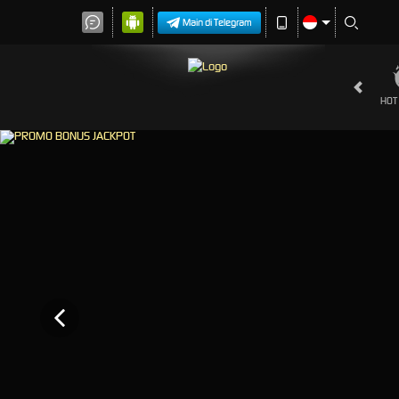
Main di Telegram
HOT