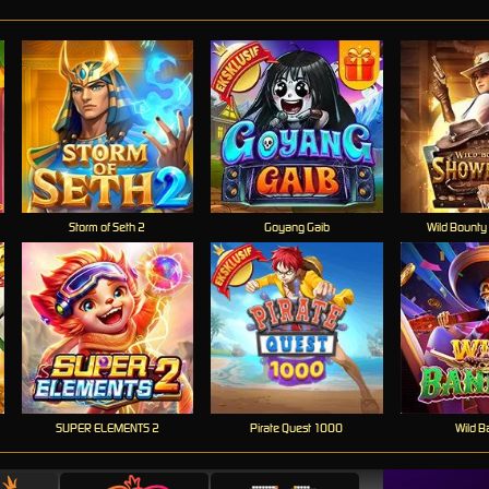
Storm of Seth 2
Goyang Gaib
Wild Bount
SUPER ELEMENTS 2
Pirate Quest 1000
Wild B