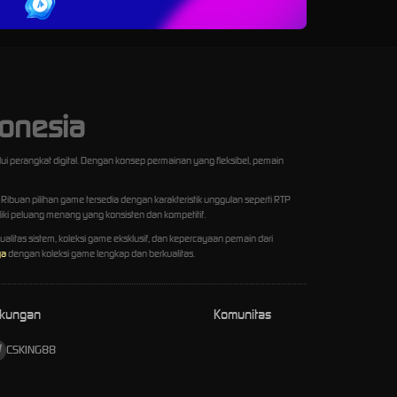
donesia
lui perangkat digital. Dengan konsep permainan yang fleksibel, pemain
Ribuan pilihan game tersedia dengan karakteristik unggulan seperti RTP
iliki peluang menang yang konsisten dan kompetitif.
ualitas sistem, koleksi game eksklusif, dan kepercayaan pemain dari
ya
dengan koleksi game lengkap dan berkualitas.
kungan
Komunitas
CSKING88