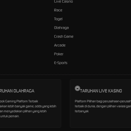
Live Casino
Race
Togel
Olahraga
Crash Game
Arcade
Poker
E-Sports
RUHAN OLAHRAGA
TARUHAN LIVE KASINO
ook Gaming Platform Terbaik
Platform Pilihan bagi perusahaan-perusa
kan lebih banyak game, odds yang lebih
terbaik di dunia, dengan pilihan variasi g
 dan menyediakan pilihan yang lebih
terbanyak
untuk pemain.