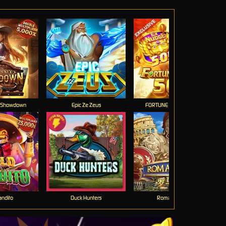
y Showdown
Epic Ze Zeus
FORTUNE GARUDA 500
andito
Duck Hunters
Roma Legacy